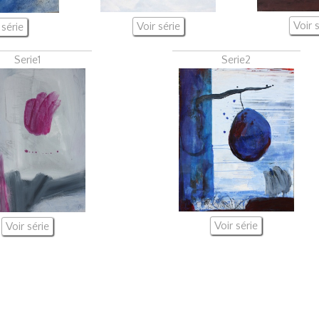
Voir 
Voir série
 série
Serie1
Serie2
Voir série
Voir série